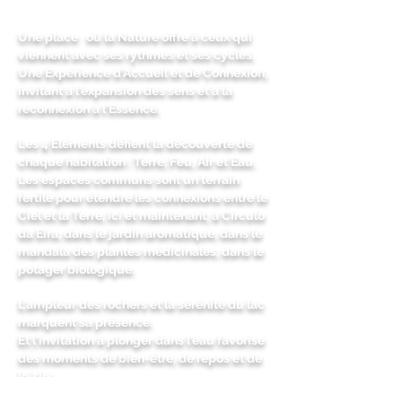
Une place
où la Nature offre à ceux qui
viennent avec ses rythmes et ses cycles.
Une Expérience d'Accueil et de Connexion,
invitant à l'expansion des sens et à la
reconnexion à l'Essence.
Les 4 Eléments défient la découverte de
chaque habitation : Terre, Feu, Air et Eau.
Les espaces communs sont un terrain
fertile pour étendre les connexions entre le
Ciel et la Terre, ici et maintenant, à Círculo
da Eira, dans le jardin aromatique, dans le
mandala des plantes médicinales, dans le
potager biologique.
L'ampleur des rochers et la sérénité du lac
marquent sa présence.
Et l'invitation à plonger dans l'eau favorise
des moments de bien-être, de repos et de
loisirs.